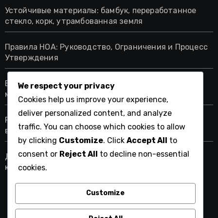
Устойчивые материалы: бамбук, переработанное
стекло, корк, утрамбованная земля
Правила HOA: Руководство, Ограничения и Процесс
Утверждения
Естественный свет в ремонте дома: методы
We respect your privacy
максимизации, влияние дизайна и преимущества
Cookies help us improve your experience,
deliver personalized content, and analyze
Ремонт дома: решения и интеграция
traffic. You can choose which cookies to allow
возобновляемой энергии
by clicking
Customize
. Click
Accept All
to
consent or
Reject All
to decline non-essential
Договоры на ремонт дома: когда обращаться к
юристу и ключевые соображения
cookies.
Customize
oddo.com.ua