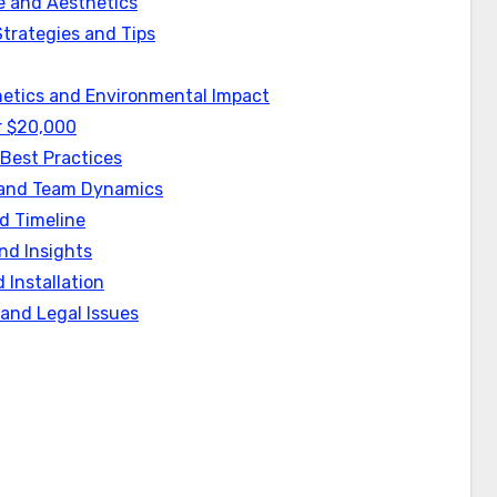
ce and Aesthetics
trategies and Tips
thetics and Environmental Impact
r $20,000
 Best Practices
 and Team Dynamics
d Timeline
nd Insights
 Installation
and Legal Issues