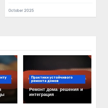
October 2025
онту
Практики устойчивого
ремонта домов
в
Ремонт дома: решения и
ды
интеграция
ние
возобновляемой энергии
ства