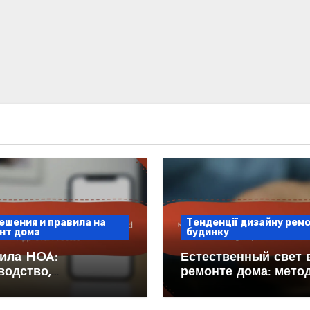
ешения и правила на
Тенденції дизайну рем
нт дома
будинку
ила HOA:
Естественный свет 
водство,
ремонте дома: мето
ничения и Процесс
максимизации, влия
рждения
дизайна и преимуще