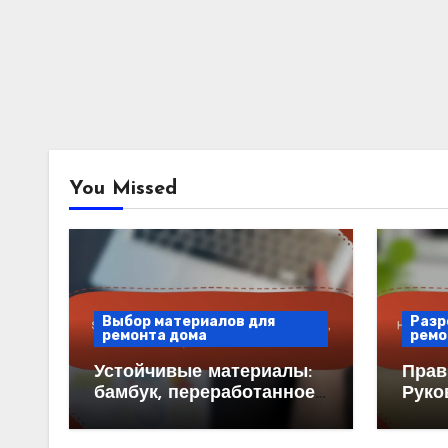
You Missed
Выбор материалов для
Разр
ремонта дома
ремо
Устойчивые материалы:
Прав
бамбук, переработанное
Руко
стекло, корк,
Огра
утрамбованная земля
Утве