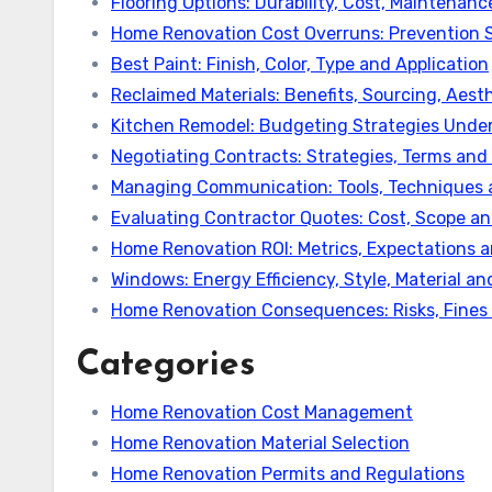
Flooring Options: Durability, Cost, Maintenan
Home Renovation Cost Overruns: Prevention S
Best Paint: Finish, Color, Type and Application
Reclaimed Materials: Benefits, Sourcing, Aes
Kitchen Remodel: Budgeting Strategies Unde
Negotiating Contracts: Strategies, Terms and
Managing Communication: Tools, Techniques
Evaluating Contractor Quotes: Cost, Scope an
Home Renovation ROI: Metrics, Expectations a
Windows: Energy Efficiency, Style, Material and
Home Renovation Consequences: Risks, Fines 
Categories
Home Renovation Cost Management
Home Renovation Material Selection
Home Renovation Permits and Regulations