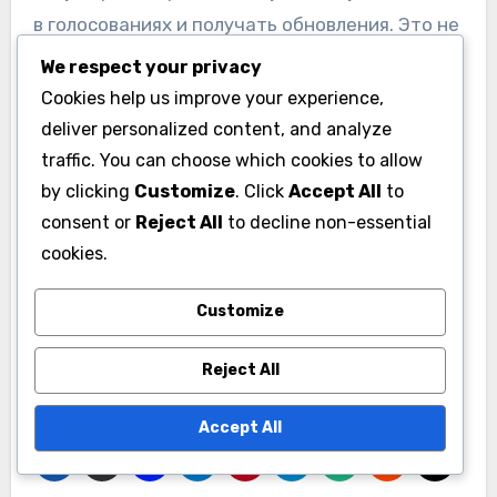
в голосованиях и получать обновления. Это не
только облегчает доступ к информации, но и
We respect your privacy
повышает вовлеченность жителей в
Cookies help us improve your experience,
управление.
deliver personalized content, and analyze
traffic. You can choose which cookies to allow
Важно, чтобы HOA соблюдали правила
by clicking
Customize
. Click
Accept All
to
consent or
Reject All
to decline non-essential
отчетности, такие как предоставление
cookies.
годовых отчетов и проведение открытых
собраний. Это помогает избежать
Customize
недопонимания и конфликтов между членами
сообщества.
Reject All
Accept All