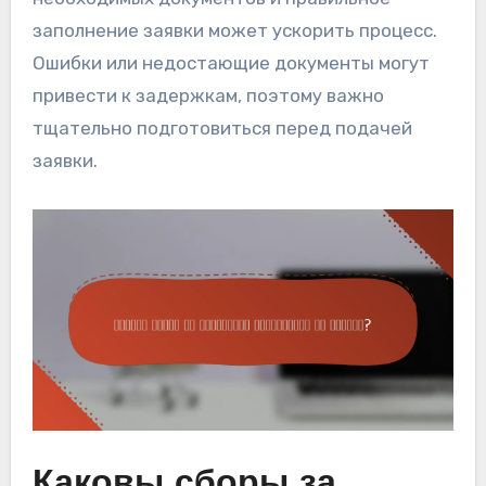
заполнение заявки может ускорить процесс.
Ошибки или недостающие документы могут
привести к задержкам, поэтому важно
тщательно подготовиться перед подачей
заявки.
Каковы сборы за