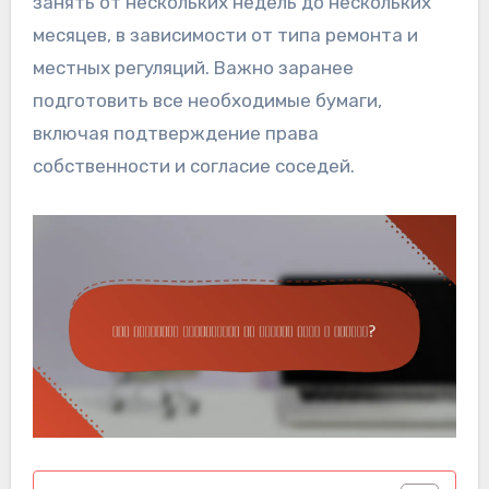
занять от нескольких недель до нескольких
месяцев, в зависимости от типа ремонта и
местных регуляций. Важно заранее
подготовить все необходимые бумаги,
включая подтверждение права
собственности и согласие соседей.