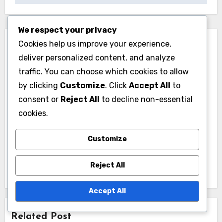
We respect your privacy
Cookies help us improve your experience,
deliver personalized content, and analyze
traffic. You can choose which cookies to allow
by clicking
Customize
. Click
Accept All
to
By
Oleg Sokolov
consent or
Reject All
to decline non-essential
Oleg - досвідчений аналітик ринку доменів, який
cookies.
спеціалізується на аукціонах доменів в Україні.
Його пристрасть до цифрових активів допомогла
Customize
багатьом підприємцям знайти унікальні доменні
імена для своїх бізнесів.
Reject All
Accept All
Related Post