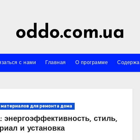
oddo.com.ua
заться с нами
Главная
О программе
Содержа
 материалов для ремонта дома
: энергоэффективность, стиль,
риал и установка