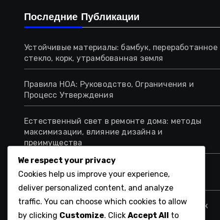
Последние Публикации
Устойчивые материалы: бамбук, переработанное
стекло, корк, утрамбованная земля
Правила HOA: Руководство, Ограничения и
Процесс Утверждения
Естественный свет в ремонте дома: методы
максимизации, влияние дизайна и
преимущества
We respect your privacy
Ремонт дома: решения и интеграция
Cookies help us improve your experience,
возобновляемой энергии
deliver personalized content, and analyze
traffic. You can choose which cookies to allow
Договоры на ремонт дома: когда обращаться к
by clicking
Customize
. Click
Accept All
to
юристу и ключевые соображения