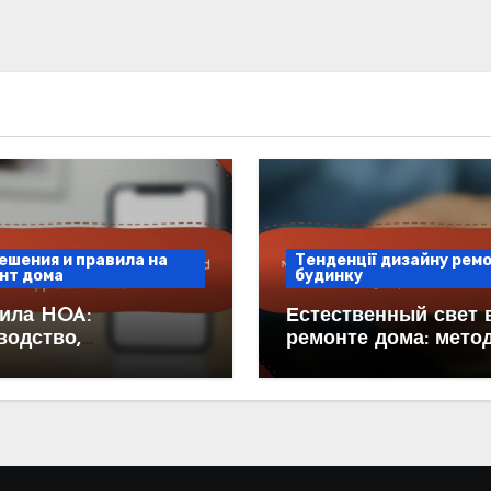
ешения и правила на
Тенденції дизайну рем
нт дома
будинку
ила HOA:
Естественный свет 
водство,
ремонте дома: мето
ничения и Процесс
максимизации, влия
рждения
дизайна и преимуще