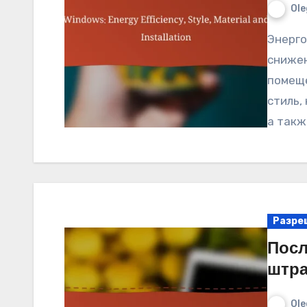
Ole
Энергоэффективные окна играют ключевую роль в
снижен
помеще
стиль,
а такж
Разреш
Посл
штр
Ole