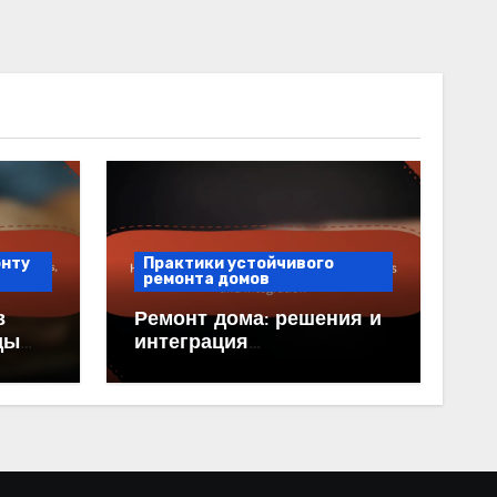
онту
Практики устойчивого
ремонта домов
в
Ремонт дома: решения и
ды
интеграция
ние
возобновляемой энергии
ства