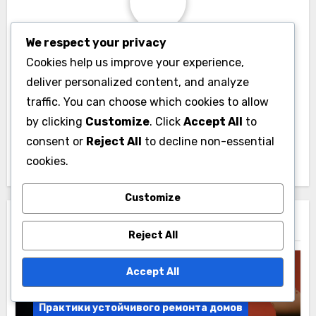
We respect your privacy
By
Oleg Sokolov
Cookies help us improve your experience,
Oleg - досвідчений аналітик ринку доменів, який
deliver personalized content, and analyze
спеціалізується на аукціонах доменів в Україні.
traffic. You can choose which cookies to allow
Його пристрасть до цифрових активів допомогла
by clicking
Customize
. Click
Accept All
to
багатьом підприємцям знайти унікальні доменні
consent or
Reject All
to decline non-essential
імена для своїх бізнесів.
cookies.
Customize
Related Post
Reject All
Accept All
Практики устойчивого ремонта домов